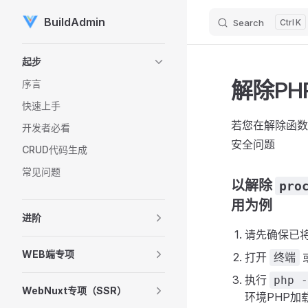
BuildAdmin
Search
K
Skip to content
Sidebar Navigation
起步
解除PH
序言
快速上手
若您在解除函
开发者必看
安全问题
CRUD代码生成
常见问题
以解除
pro
用为例
进阶
请先确保已
WEB端专项
打开
终端
执行
php -
WebNuxt专项（SSR）
环境PHP加载