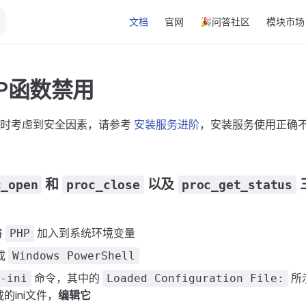
Main Navigation
文档
官网
🎉问答社区
模块市场
P函数禁用
数时考虑到安全因素，请参考
安装服务进阶
，安装服务使用正确
和
以及
c_open
proc_close
proc_get_status
将
加入到系统环境变量
PHP
或
Windows PowerShell
命令，其中的
所
-ini
Loaded Configuration File:
的ini文件，
编辑它