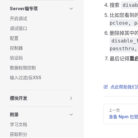
搜索
disab
Server端专项
比如您看到
开启调试
pclose, p
调试接口
删除掉其中
配置
disable_
控制器
passthru,
验证码
最后记得
重
数据权限控制
输入过滤/反XSS
点此帮助我们
模块开发
Pager
上一页
附录
准备 Npm 包
学习文档
获取积分