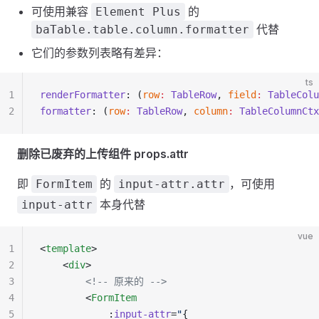
可使用兼容
的
Element Plus
代替
baTable.table.column.formatter
它们的参数列表略有差异：
ts
1
renderFormatter
: (
row
:
 TableRow
, 
field
:
 TableColu
2
formatter
: (
row
:
 TableRow
, 
column
:
 TableColumnCtx
删除已废弃的上传组件 props.attr
即
的
，可使用
FormItem
input-attr.attr
本身代替
input-attr
vue
1
<
template
>
2
    <
div
>
3
        <!-- 原来的 -->
4
        <
FormItem
5
            :
input-attr
=
"
{