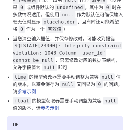
已统一改用
作为
（以往
程下拉单选
null
清空值
是
或组件默认的
，其中为
时在
0
undefined
0
多数情况适用，但使用
作为默认值可确保输入
null
框无值时显示
，且有时还可能希望
placeholder
将
作为一个
）
0
有效值
当您清空输入框值，并保存修改时，可能收到报错
SQLSTATE[23000]: Integrity constraint
violation: 1048 Column 'user_id'
，只需修改对应的数据表结构，
cannot be null
允许字段值为
即可
null
的模型修改器需要手动调整为兼容
值
time
null
的版本，以避免保存为
又回显为
的问题，
null
0
请
参考示例
的模型获取器需要手动调整为兼容
float
null
值的版本，请
参考示例
TIP