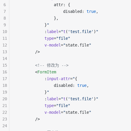
6
                attr: {
7
                    disabled: 
true
,
8
                },
9
            }
"
10
            :
label
=
"
t
(
'test.file'
)
"
11
            type
=
"file"
12
            v-model
=
"
state.file
"
13
        />
14
15
        <!-- 修改为 -->
16
        <
FormItem
17
            :
input-attr
=
"
{
18
                disabled: 
true
,
19
            }
"
20
            :
label
=
"
t
(
'test.file'
)
"
21
            type
=
"file"
22
            v-model
=
"
state.file
"
23
        />
24