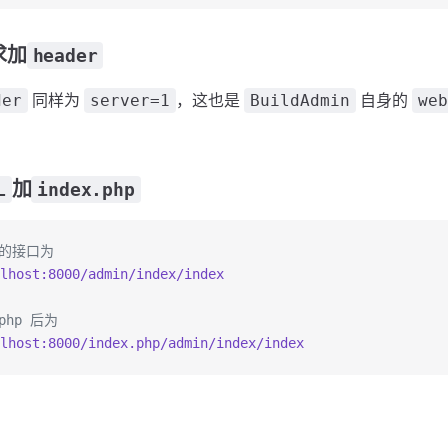
求加
header
同样为
，这也是
自身的
der
server=1
BuildAdmin
web
加
L
index.php
试的接口为
lhost:8000/admin/index/index
.php 后为
lhost:8000/index.php/admin/index/index