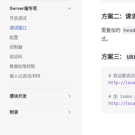
Server端专项
方案二：请
开启调试
调试接口
需要加的
hea
配置
式。
控制器
方案三：
验证码
UR
数据权限控制
输入过滤/反XSS
# 假设要调
http://loca
模块开发
# 加 index
http://loca
附录