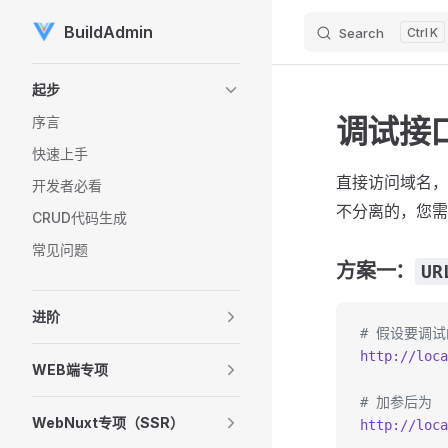
BuildAdmin
Search
K
Skip to content
Sidebar Navigation
起步
调试接
序言
快速上手
直接访问域名
开发者必看
不分离的，您需
CRUD代码生成
常见问题
方案一：
UR
进阶
# 假设要调
http://loca
WEB端专项
# 加参后为
WebNuxt专项（SSR）
http://loca