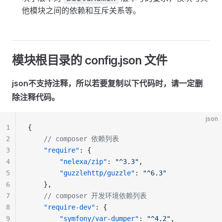
他模块之间的依赖和互斥关系等。
模块根目录的 config.json 文件
json不支持注释，所以若要复制以下代码时，请一定删
除注释代码。
json
1
{
2
    // composer 依赖列表
3
    "require"
: {
4
        "nelexa/zip"
: 
"^3.3"
,
5
        "guzzlehttp/guzzle"
: 
"^6.3"
6
    },
7
    // composer 开发环境依赖列表
8
    "require-dev"
: {
9
        "symfony/var-dumper"
: 
"^4.2"
,