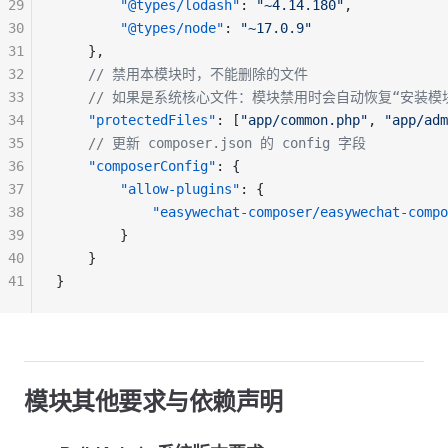
29
        "@types/lodash"
: 
"~4.14.180"
,
30
        "@types/node"
: 
"~17.0.9"
31
    },
32
    // 禁用本模块时，不能删除的文件
33
    // 如果是系统核心文件：模块禁用时会自动恢复“安
34
    "protectedFiles"
: [
"app/common.php"
, 
"app/adm
35
    // 更新 composer.json 的 config 字段
36
    "composerConfig"
: {
37
        "allow-plugins"
: {
38
            "easywechat-composer/easywechat-compo
39
        }
40
    }
41
}
模块其他要求与依赖声明