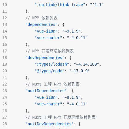
10
        "topthink/think-trace"
: 
"^1.1"
11
    },
12
    // NPM 依赖列表
13
    "dependencies"
: {
14
        "vue-i18n"
: 
"~9.1.9"
,
15
        "vue-router"
: 
"~4.0.11"
16
    },
17
    // NPM 开发环境依赖列表
18
    "devDependencies"
: {
19
        "@types/lodash"
: 
"~4.14.180"
,
20
        "@types/node"
: 
"~17.0.9"
21
    },
22
    // Nuxt 工程 NPM 依赖列表
23
    "nuxtDependencies"
: {
24
        "vue-i18n"
: 
"~9.1.9"
,
25
        "vue-router"
: 
"~4.0.11"
26
    },
27
    // Nuxt 工程 NPM 开发环境依赖列表
28
    "nuxtDevDependencies"
: {