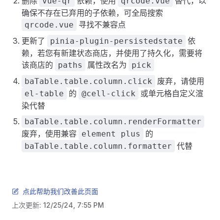
删除
依赖，使用
替代，以
vue-qr
qrcode.vue
确保不存在已弃用的子依赖，可全局搜索
寻找不兼容点
qrcode.vue
更新了
依
pinia-plugin-persistedstate
赖，若您有新建状态商店，并使用了持久化，需要将
该商店的
属性改名为
paths
pick
废弃，请使用
baTable.table.column.click
的
或单元格自定义渲
el-table
@cell-click
染代替
baTable.table.column.renderFormatter
废弃，使用兼容
的
element plus
代替
baTable.table.column.formatter
点此帮助我们改善此页面
上次更新:
12/25/24, 7:55 PM