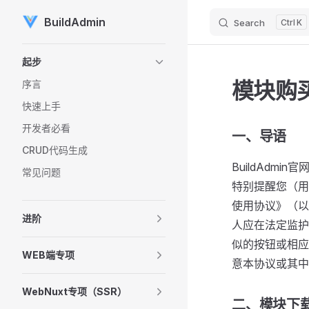
BuildAdmin
Search
K
Skip to content
Sidebar Navigation
起步
模块购
序言
快速上手
开发者必看
一、导语
CRUD代码生成
BuildAd
常见问题
特别提醒您（用
使用协议》（以
进阶
人应在法定监护
似的按钮或相应
WEB端专项
意本协议或其中
WebNuxt专项（SSR）
二、模块下