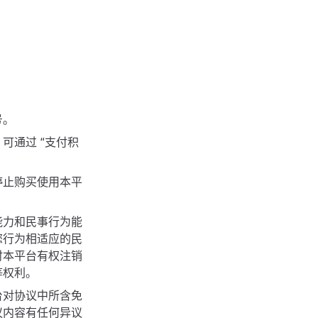
号。
可通过 “支付积
停止购买使用本平
能力和民事行为能
您行为相适应的民
时本平台有权注销
等权利。
台对协议中所含免
议内容有任何异议