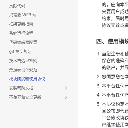
的，应向本
贡献代码
只要用户成
只需要 WEB 端
约束，届时
框架更新指南
协议无效或
系统运行流程
四、使用模
代码编辑器配置
git 提交规范
当您注册和
保它的准确
技术栈选型答疑
的帐户，并
数据表设计规范
您同意您在
模块购买和使用协议
本平台任何
安装帮助文档
本平台任何
不兼容和安全更新
本协议约定
旦公布即代
平台修改协
户继续使用