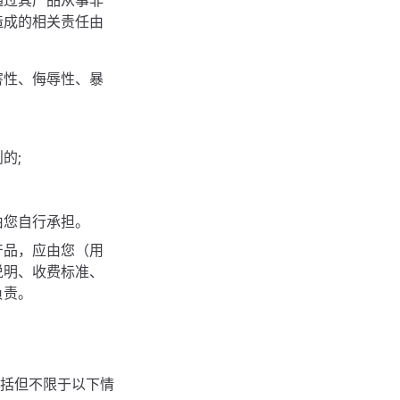
通过其产品从事非
造成的相关责任由
害性、侮辱性、暴
的;
由您自行承担。
产品，应由您（用
说明、收费标准、
负责。
括但不限于以下情