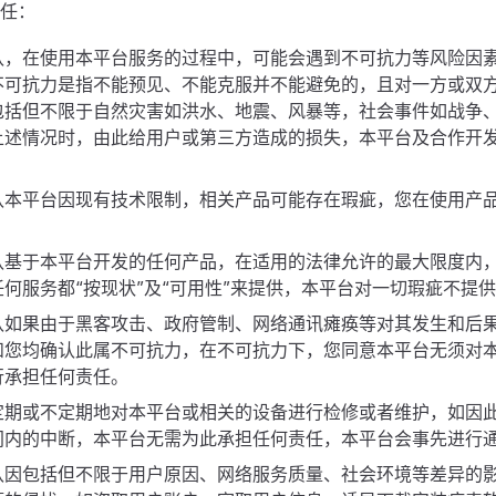
任：
认，在使用本平台服务的过程中，可能会遇到不可抗力等风险因
不可抗力是指不能预见、不能克服并不能避免的，且对一方或双
包括但不限于自然灾害如洪水、地震、风暴等，社会事件如战争
上述情况时，由此给用户或第三方造成的损失，本平台及合作开
。
认本平台因现有技术限制，相关产品可能存在瑕疵，您在使用产
。
认基于本平台开发的任何产品，在适用的法律允许的最大限度内
何服务都“按现状”及“可用性”来提供，本平台对一切瑕疵不提
认如果由于黑客攻击、政府管制、网络通讯瘫痪等对其发生和后
和您均确认此属不可抗力，在不可抗力下，您同意本平台无须对
行承担任何责任。
定期或不定期地对本平台或相关的设备进行检修或者维护，如因
间内的中断，本平台无需为此承担任何责任，本平台会事先进行
认因包括但不限于用户原因、网络服务质量、社会环境等差异的