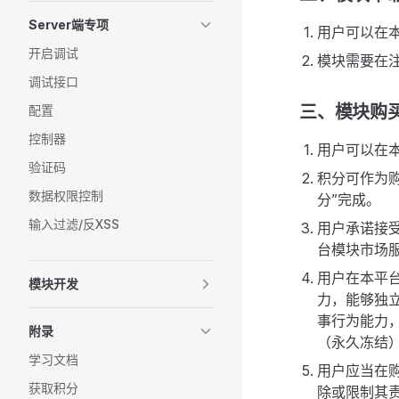
Server端专项
用户可以在
开启调试
模块需要在
调试接口
三、模块购
配置
控制器
用户可以在
验证码
积分可作为
数据权限控制
分”完成。
输入过滤/反XSS
用户承诺接
台模块市场
用户在本平
模块开发
力，能够独
事行为能力
附录
（永久冻结
学习文档
用户应当在
获取积分
除或限制其