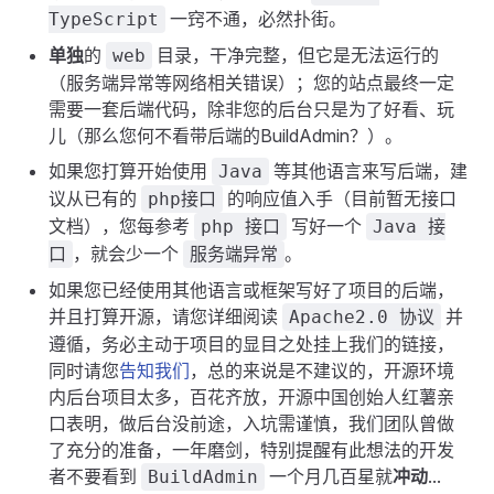
一窍不通，必然扑街。
TypeScript
单独
的
目录，干净完整，但它是无法运行的
web
（服务端异常等网络相关错误）；您的站点最终一定
需要一套后端代码，除非您的后台只是为了好看、玩
儿（那么您何不看带后端的BuildAdmin？）。
如果您打算开始使用
等其他语言来写后端，建
Java
议从已有的
的响应值入手（目前暂无接口
php接口
文档），您每参考
写好一个
php 接口
Java 接
，就会少一个
。
口
服务端异常
如果您已经使用其他语言或框架写好了项目的后端，
并且打算开源，请您详细阅读
并
Apache2.0 协议
遵循，务必主动于项目的显目之处挂上我们的链接，
同时请您
告知我们
，总的来说是不建议的，开源环境
内后台项目太多，百花齐放，开源中国创始人红薯亲
口表明，做后台没前途，入坑需谨慎，我们团队曾做
了充分的准备，一年磨剑，特别提醒有此想法的开发
者不要看到
一个月几百星就
冲动
...
BuildAdmin