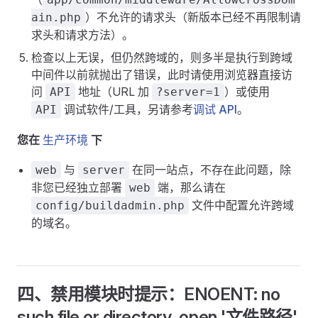
）不允许的请求头（新版本已经不再限制请
ain.php
求头和请求方法）。
检查以上无误，但仍然跨域的，则多半是执行到跨域
中间件以前就抛出了错误，此时请使用浏览器直接访
问
地址（URL 加
）或使用
API
?server=1
调试软件/工具，另请参考
调试 API
。
API
您在
生产环境
下
与
在同一站点，不存在此问题，除
web
server
非您已经独立部署
端，那么请在
web
文件中配置允许跨域
config/buildadmin.php
的域名。
四、禁用模块时提示：ENOENT: no
such file or directory, open '文件路径'